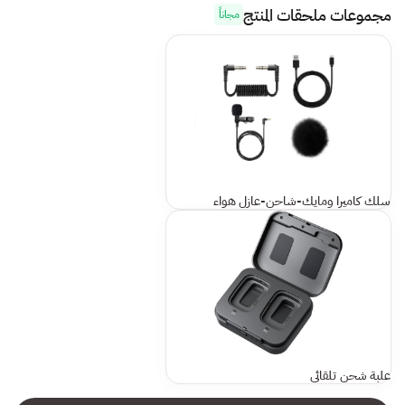
مجموعات ملحقات المنتج
مجاناً
سلك كاميرا ومايك-شاحن-عازل هواء
علبة شحن تلقائي