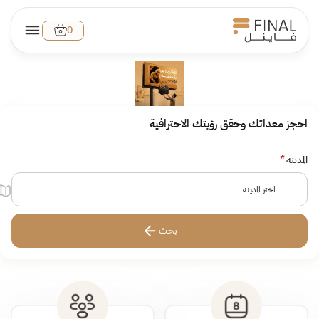
0
احجز معداتك وحقق رؤيتك الاحترافية
المدينة
اختر المدينة
بحث