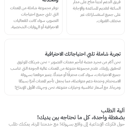
فريق الدعم لدينا متاح على مدار
نوفر مجموعة شاملة من المعدات
الساعة لتقديم المساعدة والإجابة
التي تلبي جميع احتياجات
على جميع استفساراتك عبر
التصوير، سواء كانت للفعاليات
مختلف القنوات.
الاحترافية أو الهوايات الشخصية.
تجربة شاملة تلبي احتياجاتك الاحترافية
نحن أكثر من مجرد منصة لتأجير معدات التصوير – نحن شريكك الموثوق
لتحقيق رؤيتك. نقدم مجموعة متنوعة من المعدات عالية الجودة التي تناسب
جميع الاحتياجات، سواء كنت محترفًا أو مبتدئًا. يتميز موقعنا بسهولة
الاستخدام وخدمة دعم متواصلة، مما يجعل تأجير المعدات أمرًا بسيطًا
ومريحًا. مع أسعار تنافسية وخيارات متنوعة، نحن وجهتك الأولى للإبداع!
آلية الطلب
بضغطة واحدة، كل ما تحتاجه بين يديك!
حول فكرتك الإبداعية إلى واقع بسهولة! مع خدمتنا المرنة، يمكنك طلب