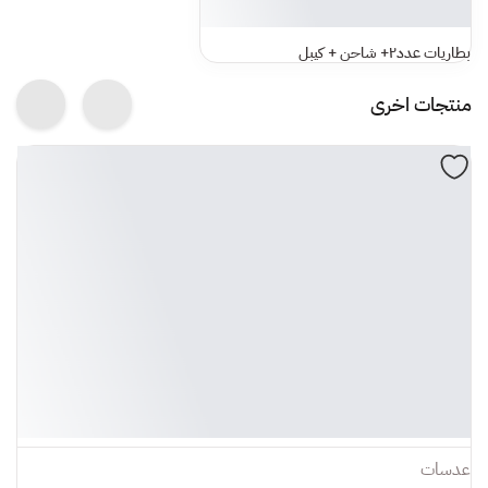
بطاريات عدد٢+ شاحن + كيبل
منتجات اخرى
عدسات
ع