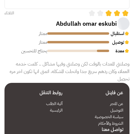
الثلاثاء
Abdullah omar eskubi
استقبال
ممتاز
توصيل
ممتاز
معدة
يحتاج للتحسين
وصلتني المعدات بالوقت لكن وصلتني وفيها مشاكل .. كلمت خدمه
العملاء وكان ردهم سريع جدا وانحلت المشكله. اتمنى انها تكون اخر مره
تحصل
عن فاينل
روابط التنقل
عن المتجر
آلية الطلب
التوصيل
الرئيسية
سياسة الخصوصية
الشروط والأحكام
تواصل معنا