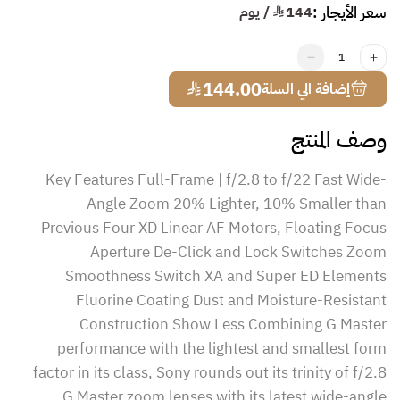
سعر الأيجار :
144
¥ / يوم
1
¥
144.00
إضافة الي السلة
وصف المنتج
Key Features Full-Frame | f/2.8 to f/22 Fast Wide-
Angle Zoom 20% Lighter, 10% Smaller than
Previous Four XD Linear AF Motors, Floating Focus
Aperture De-Click and Lock Switches Zoom
Smoothness Switch XA and Super ED Elements
Fluorine Coating Dust and Moisture-Resistant
Construction Show Less Combining G Master
performance with the lightest and smallest form
factor in its class, Sony rounds out its trinity of f/2.8
G Master zoom lenses with its latest wide-angle